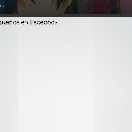
e 5
ios