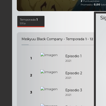
2
Puntuaciones
Promedio:
0,00
Sobr
Temporada
1
12 Ep.
Meikyuu Black Company - Temporada
1
-
12
Episod
Episodio 1
1
2021
Episodio 2
2
2021
Episodio 3
3
2021