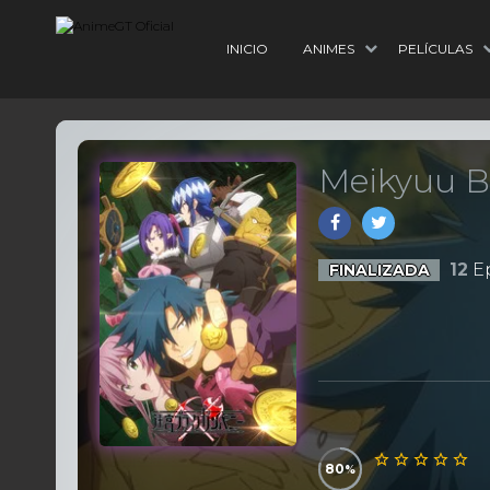
INICIO
ANIMES
PELÍCULAS
Meikyuu 
12
Ep
FINALIZADA
80