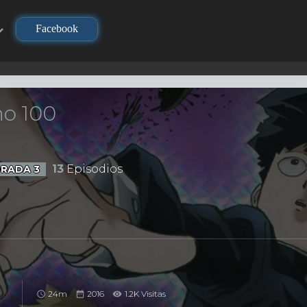
Facebook
o 100
13
Episodios
ORADA 3
24m
2016
1.2K Visitas