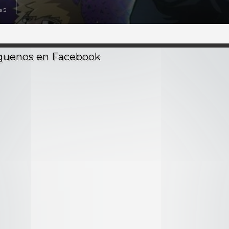
e 5
ado: Reigen Arataka ~Y Mob~
 ~Aparece el club de telepatía~
n, quiero ser popular~