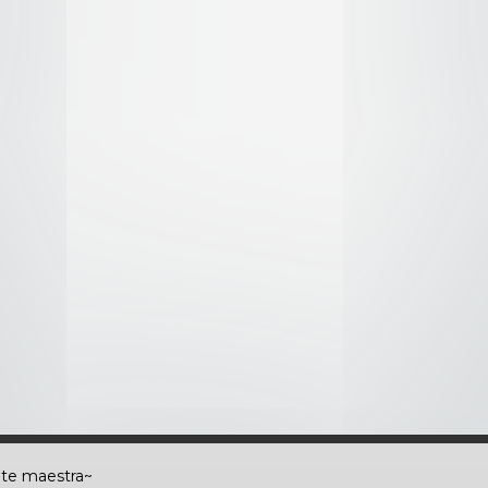
 idiotas ~Kin~
 psíquicos y yo~
uno~
uí pérdidas~
nciones destructivas~
ón~
nte maestra~