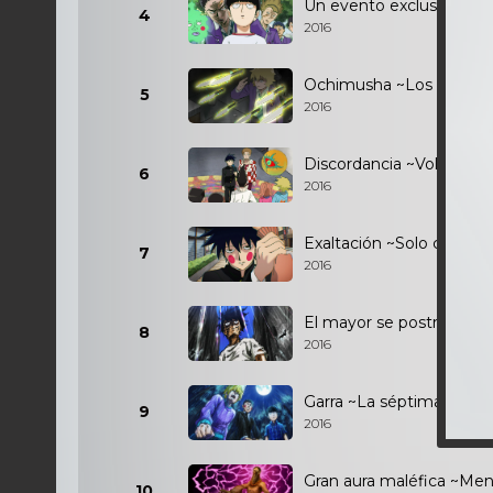
Un evento exclusivo para
4
2016
Ochimusha ~Los poderes
5
2016
Discordancia ~Volverse 
6
2016
Exaltación ~Solo conseg
7
2016
El mayor se postra ~Inte
8
2016
Garra ~La séptima divisi
9
2016
Gran aura maléfica ~Me
10