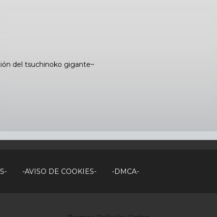
ión del tsuchinoko gigante~
S-
-AVISO DE COOKIES-
-DMCA-