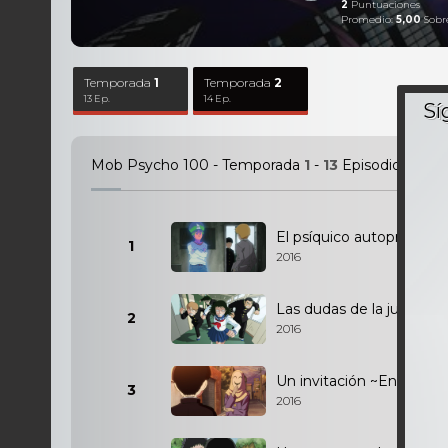
2
Puntuaciones
Promedio:
5,00
Sobr
Temporada
1
Temporada
2
13 Ep.
14 Ep.
Mob Psycho 100 - Temporada
1
-
13
Episodios
El psíquico autoproclam
1
2016
Las dudas de la juventud
2
2016
Un invitación ~En resume
3
2016