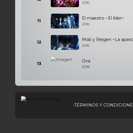
2016
El maestro ~El líder~
11
2016
Mob y Reigen ~La aparic
12
2016
Ova
13
2018
-TÉRMINOS Y CONDICIONE