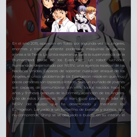
En el año 2015, aparecen en Tokio por segunda vez los Angeles,
enormes y tremendamente poderosas máquinas de guerra
ajenas a la Tierra. La única esperanza para la supervivencia de la
Humanidad reside en los Evangelion, un robot luchador
humanoide desarrollado por NERV, una agencia especial de las
Naciones Unidas. Capaces de soportar cualquier ataque de los
Angeles, el único problema de los Evangelion reside en que muy
pocas personas son capaces pilotarlo. Solo un puñado de jóvenes
son capaces de comunicarse con ellos, todos nacidos hace 14
años y 9 meses después de la primera aparición de los Angeles.
Uno de estos jóvenes es Shinji Ikari, cuyo padre es el líder en
NERV del equipo que ha desarrollado y mantiene los
Evangelion. Lanzado a un torbellino de batallas y sucesos que
no comprende, Shinji se ve obligado a buscar en su interior el
coraje y la fuerza para no solo luchar,