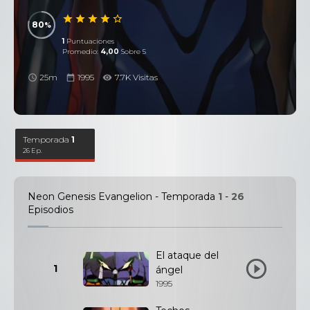
80
1
Puntuaciones
Promedio:
4,00
Sobre 5
25m
1995
7.7K Visitas
Temporada
1
26 Ep.
Neon Genesis Evangelion - Temporada
1
-
26
Episodios
El ataque del
1
ángel
1995