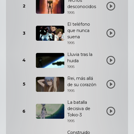
Techos
2
desconocidos
1995
El teléfono
que nunca
3
suena
1995
Lluvia tras la
4
huida
1995
Rei, más allá
5
de su corazón
1995
La batalla
decisiva de
6
Tokio-3
1995
Construido