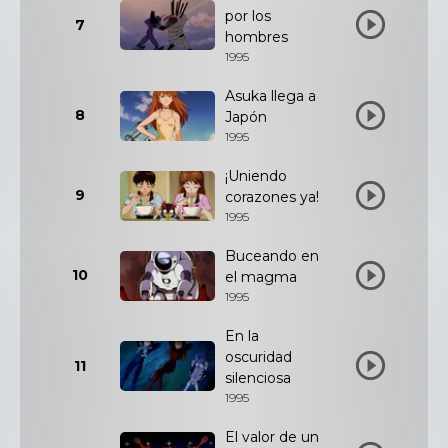
por los
7
hombres
1995
Asuka llega a
8
Japón
1995
¡Uniendo
9
corazones ya!
1995
Buceando en
10
el magma
1995
En la
oscuridad
11
silenciosa
1995
El valor de un