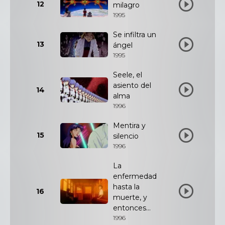
12
milagro
1995
Se infiltra un
13
ángel
1995
Seele, el
asiento del
14
alma
1996
Mentira y
15
silencio
1996
La
enfermedad
hasta la
16
muerte, y
entonces...
1996