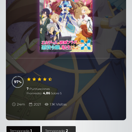
97
7
Puntuaciones
Promedio:
4,86
Sobre 5
24m
2021
1.1K Visitas
Temporada
1
Temporada
2