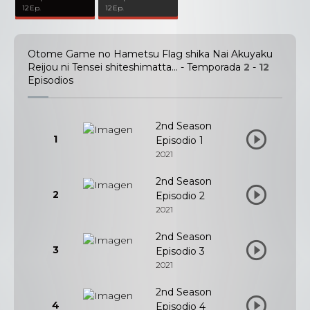
12 Ep.
12 Ep.
Otome Game no Hametsu Flag shika Nai Akuyaku
Reijou ni Tensei shiteshimatta… - Temporada
2
-
12
Episodios
2nd Season
1
Episodio 1
2021
2nd Season
2
Episodio 2
2021
2nd Season
3
Episodio 3
2021
2nd Season
4
Episodio 4