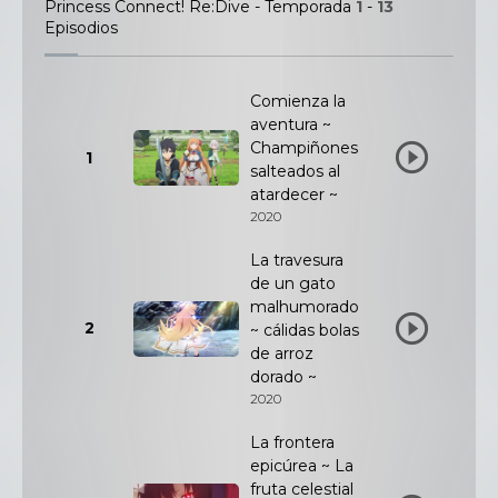
Princess Connect! Re:Dive - Temporada
1
-
13
Episodios
Comienza la
aventura ~
Champiñones
1
salteados al
atardecer ~
2020
La travesura
de un gato
malhumorado
2
~ cálidas bolas
de arroz
dorado ~
2020
La frontera
epicúrea ~ La
fruta celestial