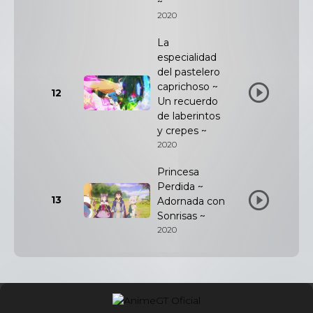
~
2020
La
especialidad
del pastelero
caprichoso ~
12
Un recuerdo
de laberintos
y crepes ~
2020
Princesa
Perdida ~
13
Adornada con
Sonrisas ~
2020