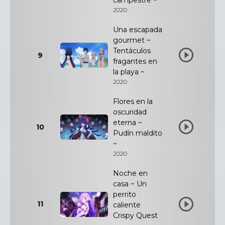
campestre ~
2020
Una escapada
gourmet ~
Tentáculos
9
fragantes en
la playa ~
2020
Flores en la
oscuridad
eterna ~
10
Pudín maldito
~
2020
Noche en
casa ~ Un
perrito
11
caliente
Crispy Quest