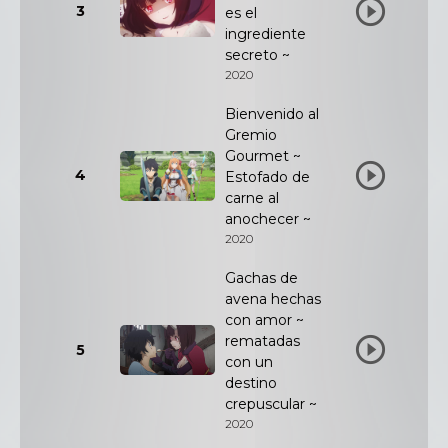
3
es el
ingrediente
secreto ~
2020
Bienvenido al
Gremio
Gourmet ~
4
Estofado de
carne al
anochecer ~
2020
Gachas de
avena hechas
con amor ~
rematadas
5
con un
destino
crepuscular ~
2020