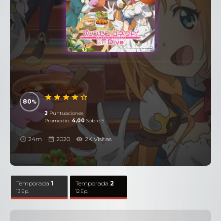
80
2
Puntuaciones
Promedio:
4,00
Sobre 5
24m
2020
2K Visitas
Temporada
1
Temporada
2
13 Ep.
12 Ep.