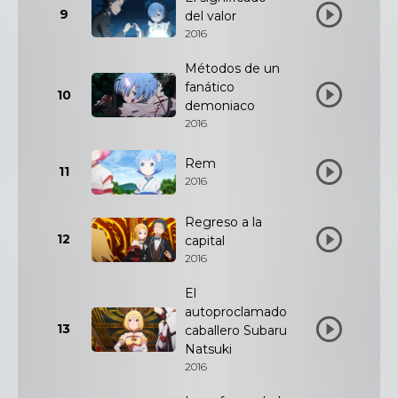
9
del valor
2016
Métodos de un
fanático
10
demoniaco
2016
Rem
11
2016
Regreso a la
12
capital
2016
El
autoproclamado
13
caballero Subaru
Natsuki
2016