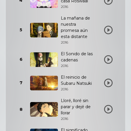
4
casa Roswaal
2016
La mañana de
nuestra
5
promesa aún
esta distante
2016
El Sonido de las
6
cadenas
2016
El reinicio de
7
Subaru Natsuki
2016
Lloré, lloré sin
parar y dejé de
8
llorar
2016
El significado