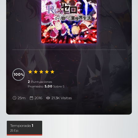
100
2
Puntuaciones
Promedio:
5,00
Sobre 5
25m
2016
21.3K Visitas
Temporada
1
25 Ep.