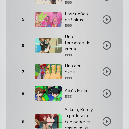
1999
Los sueños
5
de Sakura
1999
Una
tormenta de
6
arena
1999
Una obra
7
oscura
1999
Adiós Meilin
8
1999
Sakura, Kero y
la profesora
9
con poderes
misteriosos