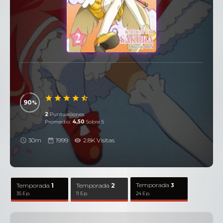
90
2
Puntuaciones
Promedio:
4,50
Sobre 5
30m
1999
2.8K Visitas
Temporada
Temporada
1
Temporada
2
3
35 Ep.
11 Ep.
24 Ep.