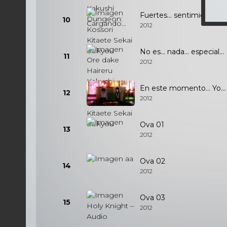
Fuertes... sentimientos...
10
2012
No es... nada... especial...
11
2012
En este momento... Yo...
12
2012
Ova 01
13
2012
Ova 02
14
2012
Ova 03
15
2012