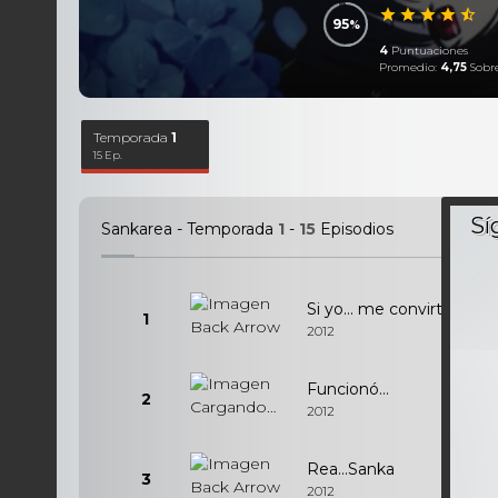
95
4
Puntuaciones
Promedio:
4,75
Sobre
Temporada
1
15 Ep.
Sankarea - Temporada
1
-
15
Episodios
Si yo... me convirtiese...
1
2012
Funcionó...
2
2012
Rea...Sanka
3
2012