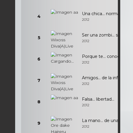
Una chica... normal
4
2012
Ser una zombi... significa.
5
2012
Porque te... conocí...
6
2012
Amigos... de la infancia...
7
2012
Falsa... libertad...
8
2012
La mano... de una madre.
9
2012