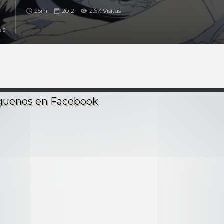
25m
2012
2.6K Visitas
 5
 en zombi