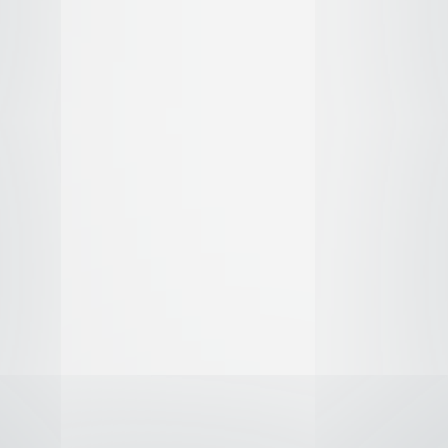
..
..