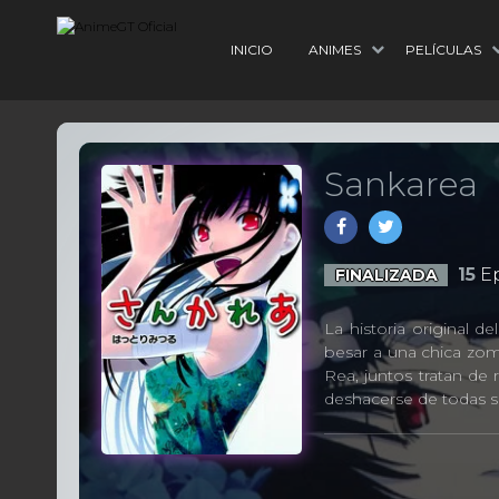
INICIO
ANIMES
PELÍCULAS
Sankarea
15
Ep
FINALIZADA
La historia original 
besar a una chica zom
Rea, juntos tratan de
deshacerse de todas s