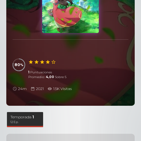
80
1
Puntuaciones
Promedio:
4,00
Sobre 5
24m
2021
1.5K Visitas
Temporada
1
12 Ep.