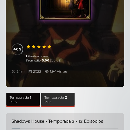
40
1
Puntuaciones
Promedio:
5,00
Sobre 5
24m
2022
1.9K Visitas
Temporada
1
Temporada
2
13 Ep.
12 Ep.
Shadows House - Temporada
2
-
12
Episodios