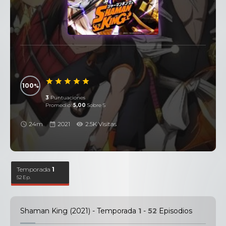
100
3
Puntuaciones
Promedio:
5,00
Sobre 5
24m
2021
2.5K Visitas
Temporada
1
52 Ep.
Shaman King (2021) - Temporada
1
-
52
Episodios