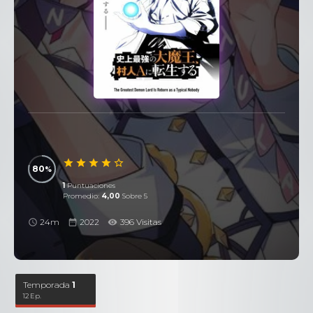
80
1
Puntuaciones
Promedio:
4,00
Sobre 5
24m
2022
396 Visitas
Temporada
1
12 Ep.