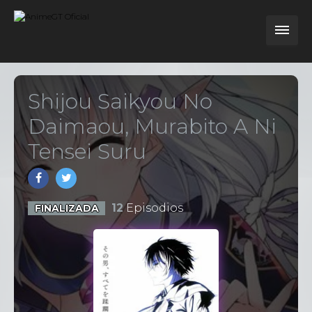
Shijou Saikyou No
Daimaou, Murabito A Ni
Tensei Suru
12
Episodios
FINALIZADA