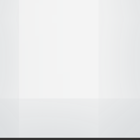
e 5
sodios
S-
-AVISO DE COOKIES-
-DMCA-