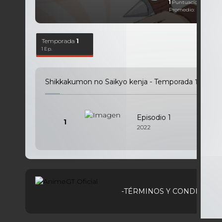
1
Puntuaciones
Promedio:
4,00
Sobr
Temporada
1
1 Ep.
Shikkakumon no Saikyo kenja - Temporada
1
-
1
Epi
Episodio 1
1
2022
-TÉRMINOS Y CONDICIONE