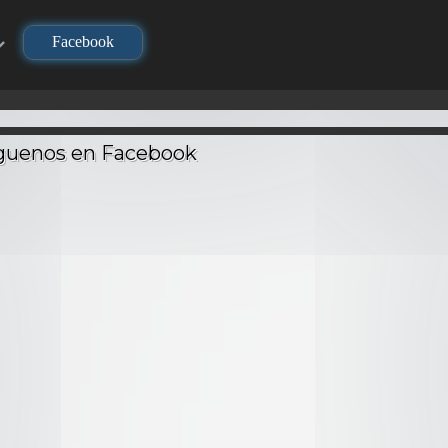
Facebook
on no Saikyo kenja
sodios
24m
2022
83 Visitas