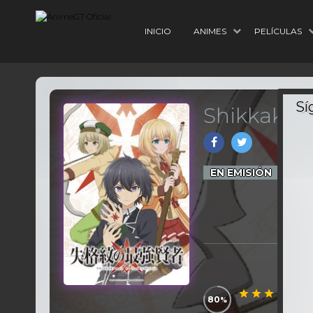
INICIO
ANIMES
PELÍCULAS
Shikkakum
1
Epi
EN EMISIÓN
80