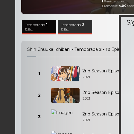
1
Puntuaciones
Promedio:
4,00
Sobr
Temporada
1
Temporada
2
12 Ep.
12 Ep.
Shin Chuuka Ichiban! - Temporada
2
-
12
Episodios
2nd Season Episodio 1
1
2021
2nd Season Episodio 2
2
2021
2nd Season Episodio 3
3
2021