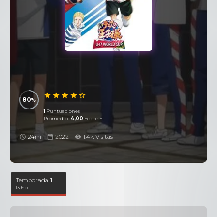
80
1
Puntuaciones
Promedio:
4,00
Sobre 5
24m
2022
1.4K Visitas
Temporada
1
13 Ep.