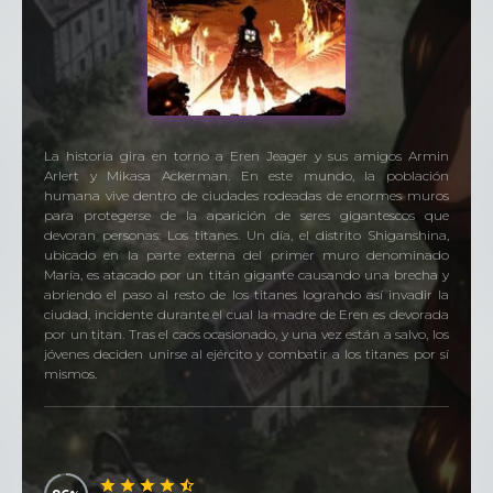
La historia gira en torno a Eren Jeager y sus amigos Armin
Arlert y Mikasa Ackerman. En este mundo, la población
humana vive dentro de ciudades rodeadas de enormes muros
para protegerse de la aparición de seres gigantescos que
devoran personas: Los titanes. Un día, el distrito Shiganshina,
ubicado en la parte externa del primer muro denominado
María, es atacado por un titán gigante causando una brecha y
abriendo el paso al resto de los titanes logrando así invadir la
ciudad, incidente durante el cual la madre de Eren es devorada
por un titan. Tras el caos ocasionado, y una vez están a salvo, los
jóvenes deciden unirse al ejército y combatir a los titanes por sí
mismos.