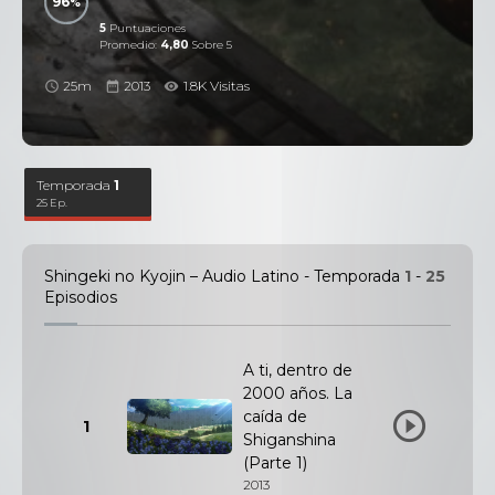
96
5
Puntuaciones
Promedio:
4,80
Sobre 5
25m
2013
1.8K Visitas
Temporada
1
25 Ep.
Shingeki no Kyojin – Audio Latino - Temporada
1
-
25
Episodios
A ti, dentro de
2000 años. La
caída de
1
Shiganshina
(Parte 1)
2013