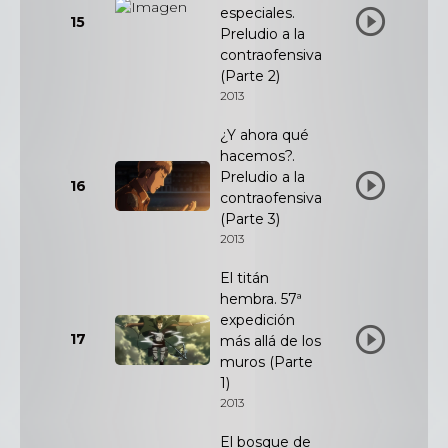
especiales.
15
Preludio a la
contraofensiva
(Parte 2)
2013
¿Y ahora qué
hacemos?.
Preludio a la
16
contraofensiva
(Parte 3)
2013
El titán
hembra. 57ª
expedición
17
más allá de los
muros (Parte
1)
2013
El bosque de