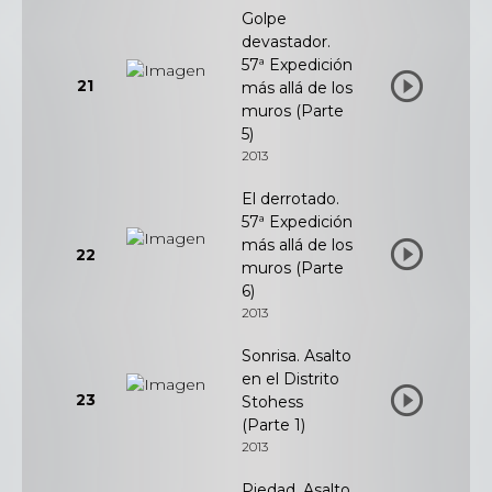
Golpe
devastador.
57ª Expedición
21
más allá de los
muros (Parte
5)
2013
El derrotado.
57ª Expedición
más allá de los
22
muros (Parte
6)
2013
Sonrisa. Asalto
en el Distrito
23
Stohess
(Parte 1)
2013
Piedad. Asalto