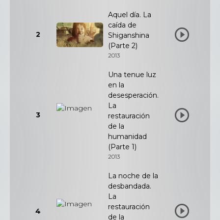
Aquel día. La
caída de
2
Shiganshina
(Parte 2)
2013
Una tenue luz
en la
desesperación.
La
3
restauración
de la
humanidad
(Parte 1)
2013
La noche de la
desbandada.
La
restauración
4
de la