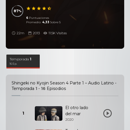
87
6
Puntuaciones
Promedio:
4,33
Sobre 5
22m
2013
11.5K Visitas
Temporada
1
16 Ep.
Shingeki no Kyojin Season 4 Parte 1 – Audio Latino -
Temporada
1
-
16
Episodios
El otro lado
1
del mar
2020