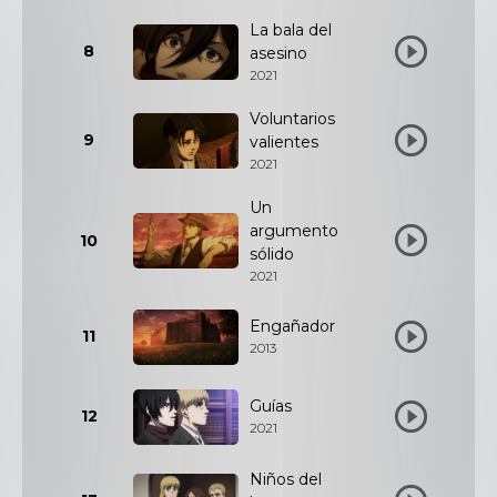
La bala del
8
asesino
2021
Voluntarios
9
valientes
2021
Un
argumento
10
sólido
2021
Engañador
11
2013
Guías
12
2021
Niños del