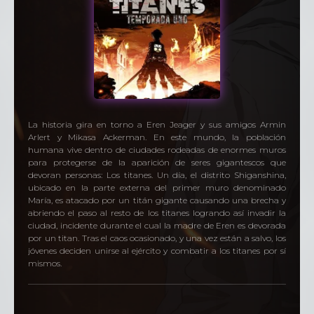
La historia gira en torno a Eren Jeager y sus amigos Armin
Arlert y Mikasa Ackerman. En este mundo, la población
humana vive dentro de ciudades rodeadas de enormes muros
para protegerse de la aparición de seres gigantescos que
devoran personas: Los titanes. Un día, el distrito Shiganshina,
ubicado en la parte externa del primer muro denominado
María, es atacado por un titán gigante causando una brecha y
abriendo el paso al resto de los titanes logrando así invadir la
ciudad, incidente durante el cual la madre de Eren es devorada
por un titan. Tras el caos ocasionado, y una vez están a salvo, los
jóvenes deciden unirse al ejército y combatir a los titanes por sí
mismos.