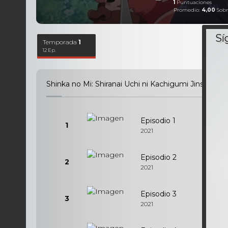
1
Puntuaciones
Promedio:
4,00
Sobr
Temporada
1
12 Ep.
Shinka no Mi: Shiranai Uchi ni Kachigumi Jinsei - 
Episodio 1
1
2021
Episodio 2
2
2021
Episodio 3
3
2021