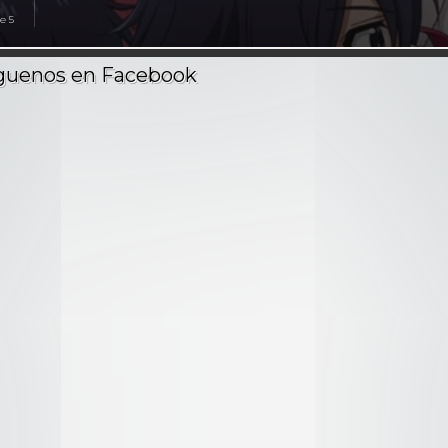
e 5
Temporada
1
-
12
Episodios