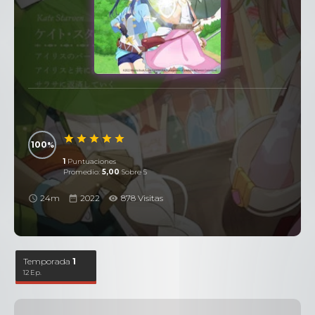
100
1
Puntuaciones
Promedio:
5,00
Sobre 5
24m
2022
878 Visitas
Temporada
1
12 Ep.