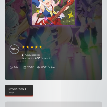
90
2
Puntuaciones
Promedio:
4,50
Sobre 5
24m
2020
636 Visitas
Temporada
1
12 Ep.