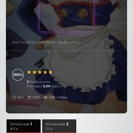
Steel Angel Kurumi Shiki – Audio Latino
100
2
Puntuaciones
Promedio:
5,00
Sobre 5
15m
2001
2.8K Visitas
Temporada
1
Temporada
2
28 Ep.
12 Ep.