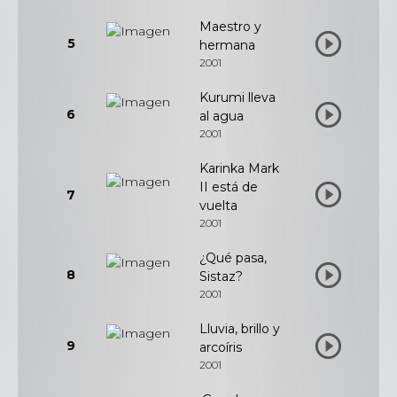
Maestro y
5
hermana
2001
Kurumi lleva
6
al agua
2001
Karinka Mark
II está de
7
vuelta
2001
¿Qué pasa,
8
Sistaz?
2001
Lluvia, brillo y
9
arcoíris
2001