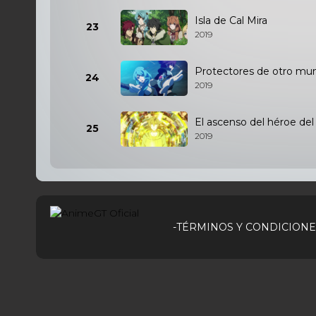
Isla de Cal Mira
23
2019
Protectores de otro mu
24
2019
El ascenso del héroe de
25
2019
-TÉRMINOS Y CONDICIONE