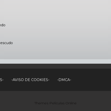
ndo
l escudo
S-
-AVISO DE COOKIES-
-DMCA-
Themes Películas Online