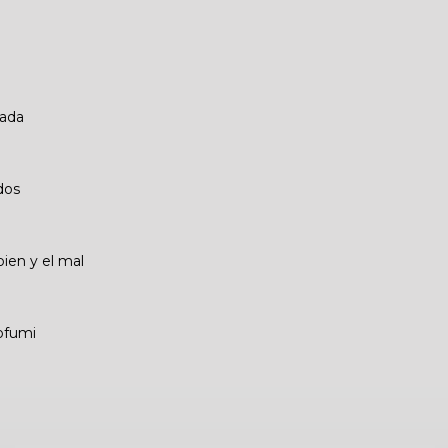
tada
dos
bien y el mal
aofumi