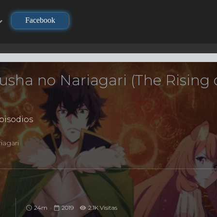
Facebook
usha no Nariagari (The Rising 
pisodios
iagari
24m
2019
2.1K Visitas