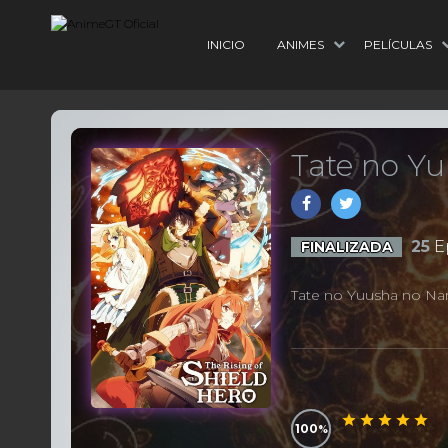
INICIO
ANIMES
PELÍCULAS
Tate no Yu
25
E
FINALIZADA
Tate no Yuusha no Nar
100