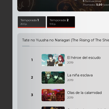
1
Puntuaciones
Promedio:
5,00
Sobr
Temporada
1
Temporada
2
25 Ep.
13 Ep.
Tate no Yuusha no Nariagari (The Rising of The Sh
El héroe del escudo
1
2019
La niña esclava
2
2019
Olas de la calamidad
3
2019