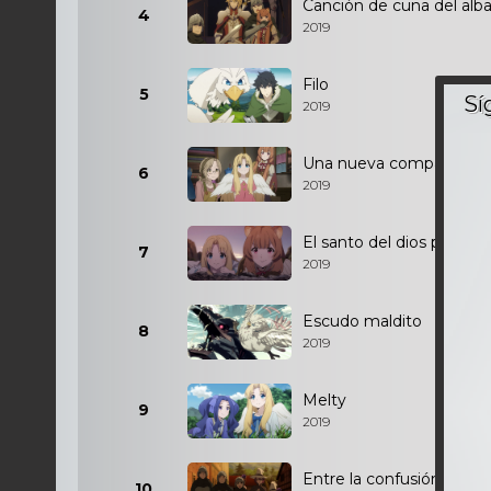
Canción de cuna del alb
4
2019
Filo
5
2019
Una nueva compañera
6
2019
El santo del dios pájaro
7
2019
Escudo maldito
8
2019
Melty
9
2019
Entre la confusión
10