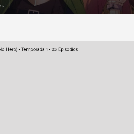
e 5
ield Hero) - Temporada
1
-
25
Episodios