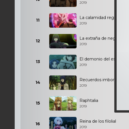
2019
La calamidad regresa
11
2019
La extraña de negro
12
2019
El demonio del escudo
13
2019
Recuerdos imborrables
14
2019
Raphtalia
15
2019
Reina de los filolial
16
2019