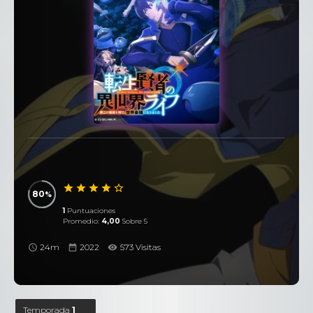
80
1
Puntuaciones
Promedio:
4,00
Sobre 5
24m
2022
573 Visitas
Temporada
1