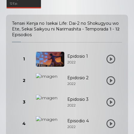
12 Ep.
Tensei Kenja no Isekai Life: Dai-2 no Shokugyou wo
Ete, Sekai Saikyou ni Narimashita - Temporada
1
-
12
Episodios
Epidosio 1
1
2022
Epidosio 2
2
2022
Epidosio 3
3
2022
Episodio 4
4
2022