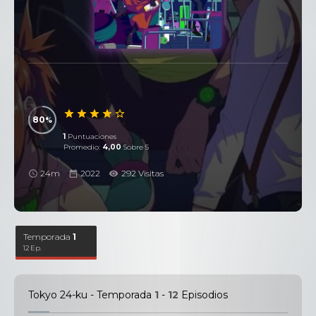
80
1
Puntuaciones
Promedio:
4,00
Sobre 5
24m
2022
292 Visitas
Temporada
1
12 Ep.
Tokyo 24-ku - Temporada
1
-
12
Episodios