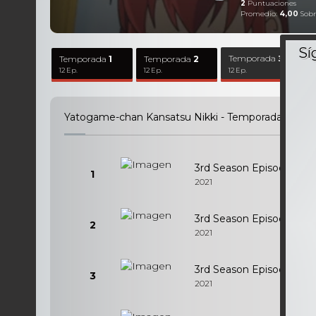
2
Puntuaciones
Promedio:
4,00
Sobr
Temporada
Temporada
1
Temporada
2
3
12 Ep.
12 Ep.
12 Ep.
Yatogame-chan Kansatsu Nikki - Temporada
3
-
12
3rd Season Episodio 1
1
2021
3rd Season Episodio 2
2
2021
3rd Season Episodio 3
3
2021