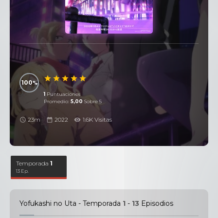
100
1
Puntuaciones
Promedio:
5,00
Sobre 5
23m
2022
1.6K Visitas
Temporada
1
13 Ep.
Yofukashi no Uta - Temporada
1
-
13
Episodios