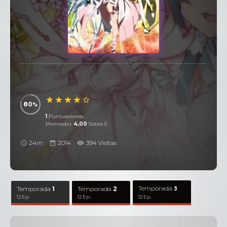
80
1
Puntuaciones
Promedio:
4,00
Sobre 5
24m
2014
394 Visitas
Temporada
Temporada
1
Temporada
2
3
12 Ep.
12 Ep.
12 Ep.