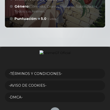
Género:
Comedia
,
Drama
,
Misterio
,
Subtitulados
,
Todos los Animes
3
<img src="https://www.themoviedb.org/t/p/origin
Puntuación:
5.0
5 votos
4
<img src="https://www.themoviedb.org/t/p/origina
-TÉRMINOS Y CONDICIONES-
-AVISO DE COOKIES-
5
<img src="https://www.themoviedb.org/t/p/origi
-DMCA-