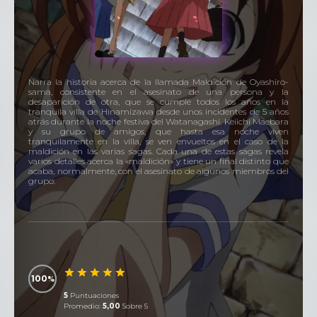
Narra la historia acerca de la llamada Maldición de Oyashiro-
sama, consistente en el asesinato de una persona y la
desaparición de otra, que se cumple todos los años en la
tranquila villa de Hinamizawa desde unos incidentes de 5 años
atrás durante la noche festiva del Watanagashi. Keiichi Maebara
y su grupo de amigos, que hasta esa noche viven
tranquilamente en la villa, se ven envueltos en el caso de la
maldición en las varias sagas. Cada una de estas sagas revela
varios detalles acerca la «maldición» y tiene un final distinto que
acaba, normalmente, con el asesinato de algunos miembros del
grupo.
100
5
Puntuaciones
Promedio:
5,00
Sobre 5