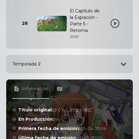
El Capítulo de
la Expiación -
26
Parte 5 -
Retoma
2006
Temporada
2
1
<img src="https://www.themoviedb.org/t/p/origi
Información
Título original:
ひぐらしのなく頃に
2
<img src="https://www.themoviedb.org/t/p/origi
En Producción:
No
Primera fecha de emisión:
04-04-2006
Última fecha de emisión:
26-09-2006