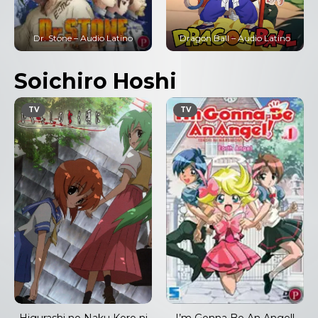
Dragon Ball Z: La Pelea de los
Dragon Ball – Audio Latino
3 Saiyajin – Audio Latino
Soichiro Hoshi
TV
TV
Higurashi no Naku Koro ni
I’m Gonna Be An Angel!