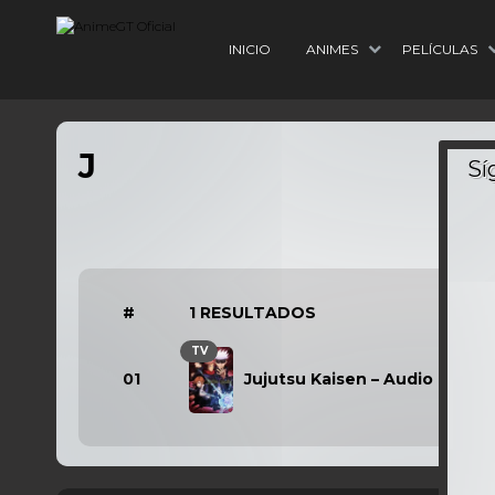
INICIO
ANIMES
PELÍCULAS
J
#
1 RESULTADOS
TV
01
Jujutsu Kaisen – Audio Latino