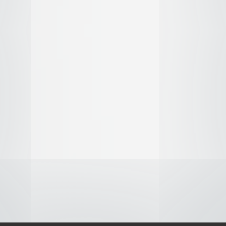
S-
-AVISO DE COOKIES-
-DMCA-
Themes Películas Online