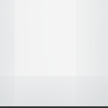
iento, no tenemos nada que mo
S-
-AVISO DE COOKIES-
-DMCA-
Themes Películas Online