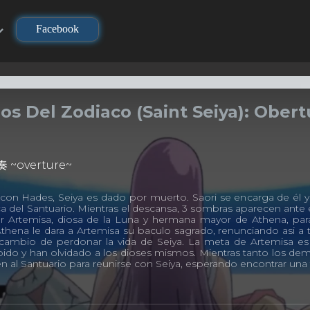
Facebook
os Del Zodiaco (Saint Seiya): Obert
~overture~
 con Hades, Seiya es dado por muerto. Saori se encarga de él y 
 del Santuario. Mientras el descansa, 3 sombras aparecen ante el
r Artemisa, diosa de la Luna y hermana mayor de Athena, para
Athena le dara a Artemisa su baculo sagrado, renunciando asi a
cambio de perdonar la vida de Seiya. La meta de Artemisa es
do y han olvidado a los dioses mismos. Mientras tanto los de
n al Santuario para reunirse con Seiya, esperando encontrar una fo