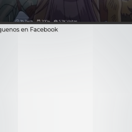
1h 24m
2004
5.2K Visitas
 5