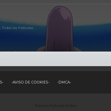
~
o
,
Todas las Películas
S-
-AVISO DE COOKIES-
-DMCA-
Themes Películas Online