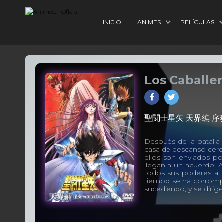
INICIO
ANIMES
PELÍCULAS
Los Caballer
聖闘士星矢 天界編 序奏 
Después de la batalla
casa de descanso cerca
ellos son enviados po
llegan a un acuerdo: 
todos sus poderes a 
tiempo se ha corrompi
sucediendo, y se dirige