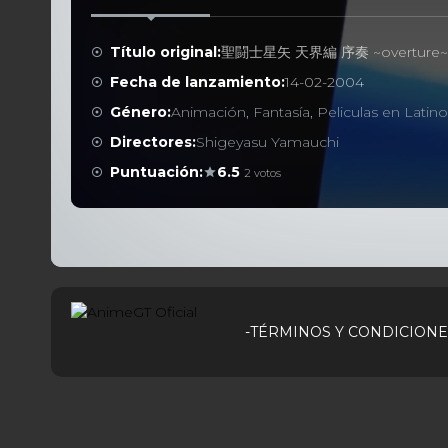
Título original:
聖闘士星矢 天界編 序奏 ~overture
Fecha de lanzamiento:
14-02-2004
Género:
Animación
,
Fantasía
,
Peliculas en Latin
Directores:
Shigeyasu Yamauchi
Puntuación:
6.5
2 votos
-TÉRMINOS Y CONDICIONE