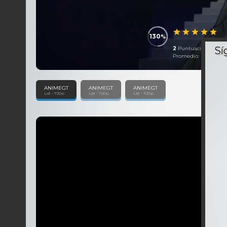
130
2
Puntuaciones
Promedio:
6,50
Sobre
ANIMEGT
ANIMEGT
ANIMEGT
Lat - 720p
Lat - 720p
Lat - 720p