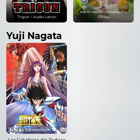
Kami-tachi ni Hirowareta
Ore dake Level Up na Ken
Otoko
(Solo Leveling) – Audio Latino
Yuji Nagata
Los Caballeros del Zodiaco