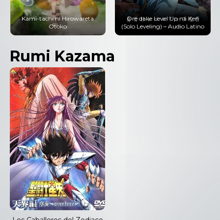
Kami-tachi ni Hirowareta
Ore dake Level Up na Ken
Otoko
(Solo Leveling) – Audio Latino
Rumi Kazama
Los Caballeros del Zodiaco