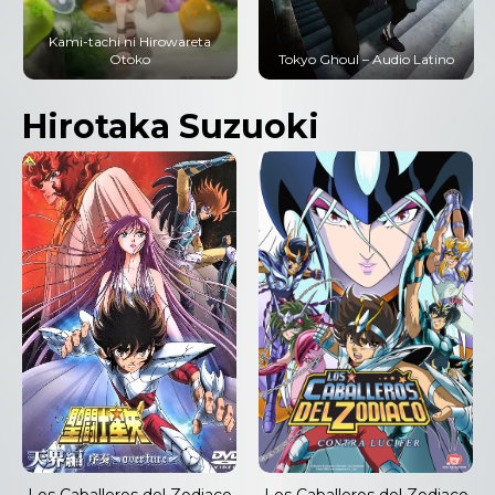
Kami-tachi ni Hirowareta
Otoko
Tokyo Ghoul – Audio Latino
Hirotaka Suzuoki
Los Caballeros del Zodiaco
Los Caballeros del Zodiaco