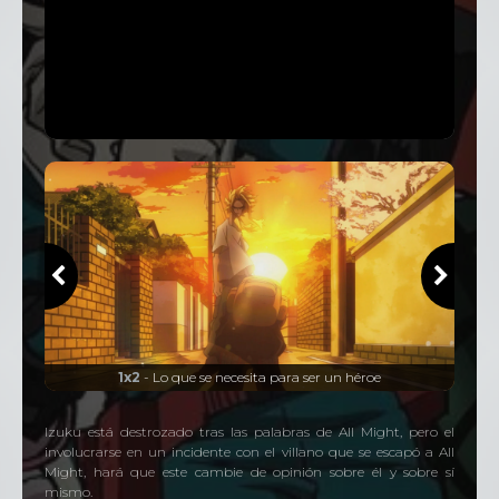
25 Episodios
Temporada
4
25 Episodios
Temporada
5
25 Episodios
1x2
- Lo que se necesita para ser un héroe
Izuku está destrozado tras las palabras de All Might, pero el
involucrarse en un incidente con el villano que se escapó a All
Might, hará que este cambie de opinión sobre él y sobre sí
mismo.