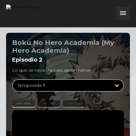
Boku No Hero Academia (My
Hero Academia)
Episodio
2
Lo que se necesita para ser un héroe
Temporada
1
Temporada
1
Sub - 720p
Sub - 720p
Sub - 720p
13 Episodios
Temporada
2
25 Episodios
Temporada
3