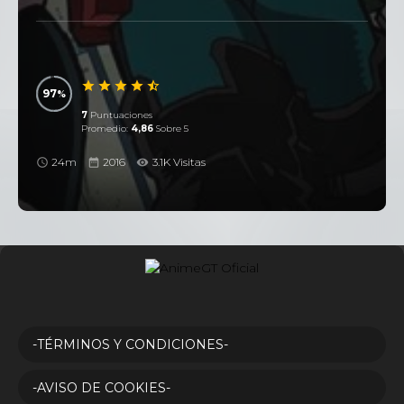
97
7
Puntuaciones
Promedio:
4,86
Sobre 5
24m
2016
3.1K Visitas
-TÉRMINOS Y CONDICIONES-
-AVISO DE COOKIES-