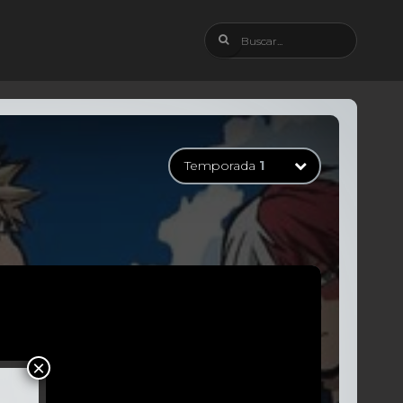
Temporada
1
Temporada
1
13 Episodios
Temporada
2
25 Episodios
Temporada
3
25 Episodios
Temporada
4
25 Episodios