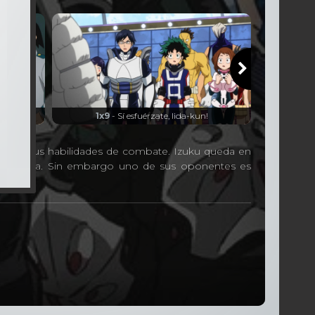
ugou.
1x9
- Sí esfuérzate, Iida-kun!
1x10
- E
 probar sus habilidades de combate. Izuku queda en
 su amiga. Sin embargo uno de sus oponentes es