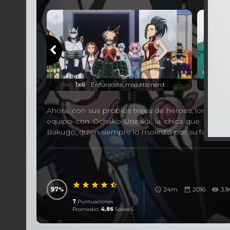
r ahora.
1x6
- Enfurecete, maldito nerd
Ahora, con sus propios trajes de héroes, los estu
equipo con Ochako Uraraka, la chica que ayudó
Bakugō, quien siempre lo molestó por su falta de si
97
24m
2016
3.1
7
Puntuaciones
Promedio:
4,86
Sobre 5