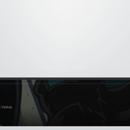
1x7
- Deku vs. Kacchan.
1x8
- La línea de salida de Bak
diantes son asignados a una batalla entre equipos de dos para
 durante los exámenes de admisión quien también se vuelve
ngularidad, y ahora está furioso con él.
K Visitas