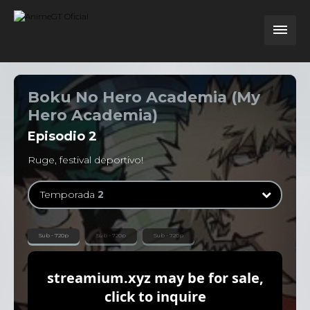
Boku No Hero Academia (My
Hero Academia)
Episodio
2
Ruge, festival deportivo!
Temporada
2
Temporada
1
Sub - 720p
Sub - 720p
Sub - 720p
13 Episodios
Temporada
2
25 Episodios
Temporada
3