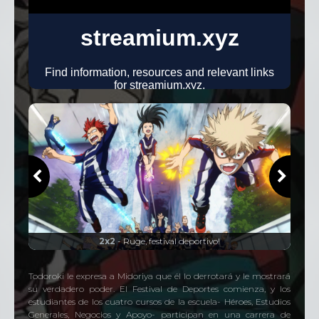
25 Episodios
Temporada
4
25 Episodios
Temporada
5
25 Episodios
2x2
- Ruge, festival deportivo!
Todoroki le expresa a Midoriya que él lo derrotará y le mostrará
su verdadero poder. El Festival de Deportes comienza, y los
estudiantes de los cuatro cursos de la escuela- Héroes, Estudios
Generales, Negocios y Apoyo- participan en una carrera de