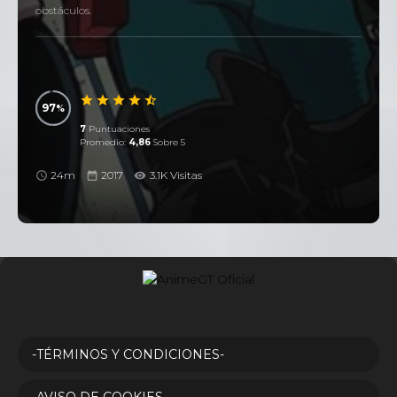
obstáculos.
97
7
Puntuaciones
Promedio:
4,86
Sobre 5
24m
2017
3.1K Visitas
-TÉRMINOS Y CONDICIONES-