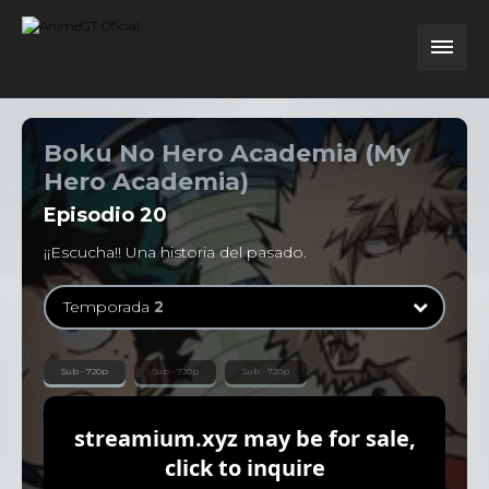
Boku No Hero Academia (My
Hero Academia)
Episodio
20
¡¡Escucha!! Una historia del pasado.
Temporada
2
Temporada
1
Sub - 720p
Sub - 720p
Sub - 720p
13 Episodios
Temporada
2
25 Episodios
Temporada
3