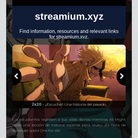
25 Episodios
Temporada
4
25 Episodios
Temporada
5
25 Episodios
2x20
- ¡¡Escucha!! Una historia del pasado.
Los estudiantes regresan a sus vidas diarias mientras All Might
tiene una lección de historia especial para Izuku. ¡Es hora de
aprender sobre One For All!