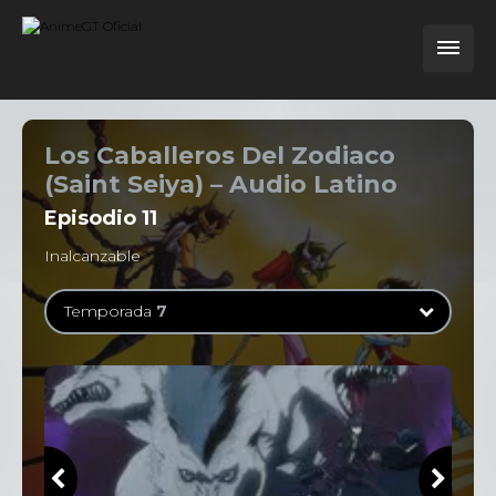
Los Caballeros Del Zodiaco
(Saint Seiya) – Audio Latino
Episodio
11
Inalcanzable
Temporada
7
Temporada
1
114 Episodios
Temporada
2
31 Episodios