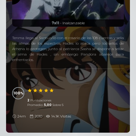
7x11
- Inalcanzable
Tenma llega al Santuario con el rosario de las 108 cuentas y sella
las almas de los espectros, Hades lo ataca pero los sellos de
Athena lo protegen, junto al patriarca ,Sasha se dispone a sellar
el alma de Hades , sin embargo Pandora aparece para
enfrentarlos.
100
2
Puntuaciones
Promedio:
5,00
Sobre 5
24m
2010
14.1K Visitas