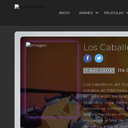
INICIO
ANIMES
PELÍCULAS
Los Caball
114
E
FINALIZADA
Los Caballeros del Zod
octubre de 1986 hasta e
Sin embargo, los reali
episodios cuya trama
venciera el contrato
directamente en el man
encuentra al final del
de piloto para la rea