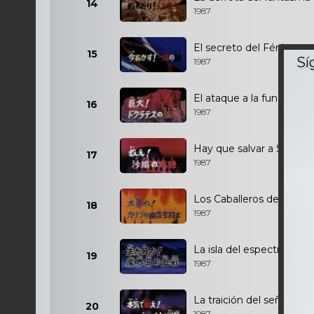
14
1987
El secreto del Fénix
15
1987
El ataque a la fundación
16
1987
Hay que salvar a Saori
17
1987
Los Caballeros de los ab
18
1987
La isla del espectro
19
1987
La traición del señor de l
20
1987