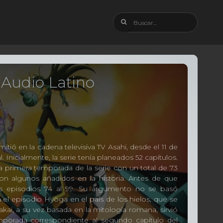
– Audio Latino
tió en la cadena televisiva TV Asahi, desde el 11 de
. Inicialmente, la serie tenía planeados 52 capítulos.
la primera temporada de la serie con un total de 73
on algunos añadidos en la historia. Antes de que
os episodios 74 al 99. Su argumento no se basó
 el episodio Hyōga en el país de los hielos, que se
kai, a su vez basada en la mitología romana, sirvió
emporada correspondiente al segundo capítulo del