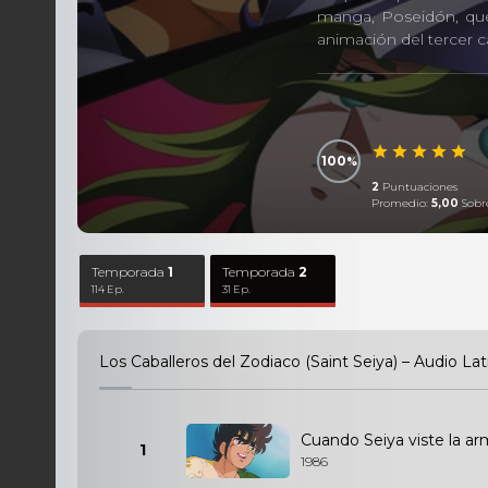
manga, Poseidón, que 
animación del tercer 
100
2
Puntuaciones
Promedio:
5,00
Sobr
Temporada
1
Temporada
2
114 Ep.
31 Ep.
Los Caballeros del Zodiaco (Saint Seiya) – Audio L
Cuando Seiya viste la a
1
1986