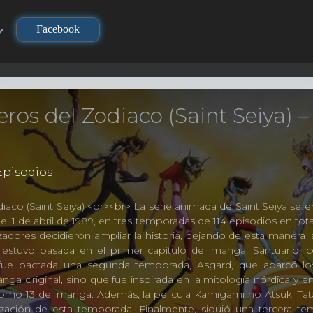
Facebook
eros del Zodiaco (Saint Seiya) 
pisodios
iaco (Saint Seiya) <br><br> La serie animada de Saint Seiya se emi
l 1 de abril de 1989, en tres temporadas de 114 episodios en total
zadores decidieron ampliar la historia, dejando de esta manera 
 estuvo basada en el primer capítulo del manga, Santuario, c
, fue pactada una segunda temporada, Asgard, que abarcó l
ga original, sino que fue inspirada en la mitología nórdica y en
 tomo 13 del manga. Además, la película Kamigami no Atsuki Tata
lización de esta temporada. Finalmente, siguió una tercera t