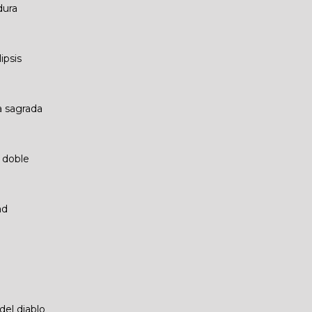
dura
ipsis
a sagrada
 doble
ad
del diablo