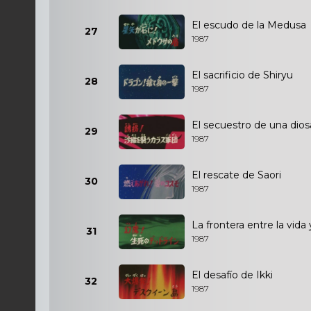
El escudo de la Medusa
27
1987
El sacrificio de Shiryu
28
1987
El secuestro de una dios
29
1987
El rescate de Saori
30
1987
La frontera entre la vida
31
1987
El desafío de Ikki
32
1987