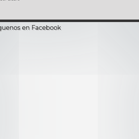
ismos
os hielos