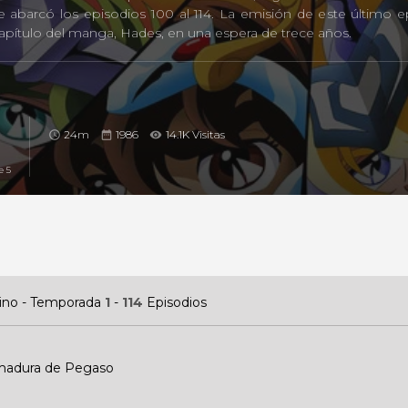
abarcó los episodios 100 al 114. La emisión de este último epi
capítulo del manga, Hades, en una espera de trece años.
24m
1986
14.1K Visitas
e 5
atino - Temporada
1
-
114
Episodios
rmadura de Pegaso