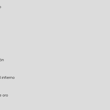
o
gón
 infierno
e oro