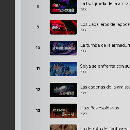
La búsqueda de la arma
8
1986
Los Caballeros del apocal
9
1986
La tumba de la armadur
10
1986
Seiya se enfrenta con su
11
1986
Las cadenas de la amist
12
1986
Hazañas explosivas
13
1987
La derrota del fantasma 