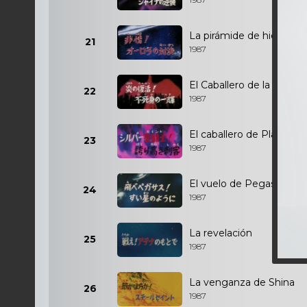
La pirámide de hielo
21
1987
El Caballero de la Llama
22
1987
El caballero de Plata
23
1987
El vuelo de Pegaso
24
1987
La revelación
25
1987
La venganza de Shina
26
1987