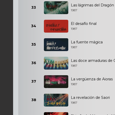
Las lágrimas del Dragón
33
1987
El desafío final
34
1987
La fuente mágica
35
1987
Las doce armaduras de 
36
1987
La vergüenza de Aioras
37
1987
La revelación de Saori
38
1987