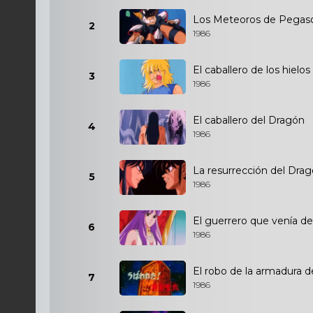
Los Meteoros de Pegas
2
1986
El caballero de los hielos
3
1986
El caballero del Dragón
4
1986
La resurrección del Dra
5
1986
El guerrero que venía del
6
1986
El robo de la armadura d
7
1986