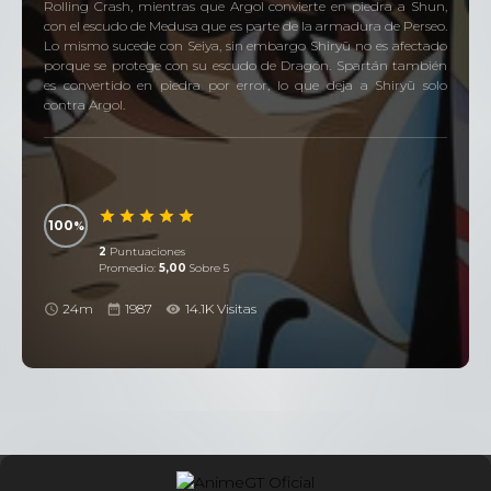
Rolling Crash, mientras que Argol convierte en piedra a Shun,
con el escudo de Medusa que es parte de la armadura de Perseo.
Lo mismo sucede con Seiya, sin embargo Shiryū no es afectado
porque se protege con su escudo de Dragón. Spartán también
es convertido en piedra por error, lo que deja a Shiryū solo
contra Argol.
100
2
Puntuaciones
Promedio:
5,00
Sobre 5
24m
1987
14.1K Visitas