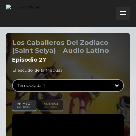
Los Caballeros Del Zodiaco
(Saint Seiya) – Audio Latino
Episodio
27
El escudo de la Medusa
Temporada
1
Temporada
1
ANIMEGT
ANIMEGT
Lat - 1080p
Lat - 1080p
114 Episodios
Temporada
2
31 Episodios