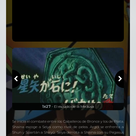
1x27
- El escudo de la Medusa
Se inicia el combate entre los Caballeros de Bronce y los de Plata.
Shaina escoge a Seiya como rival de pelea. Argol se enfrenta a
Shun y Spartán a Shiryū. Seiya derrota a Shaina con su Pegasus