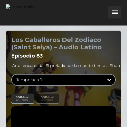
Los Caballeros Del Zodiaco
(Saint Seiya) – Audio Latino
Episodio
83
¡Arpa encantada! El preludio de la muerte tienta a Shun
Temporada
1
Temporada
1
ANIMEGT
ANIMEGT
Lat - 1080p
Lat - 1080p
114 Episodios
Temporada
2
31 Episodios