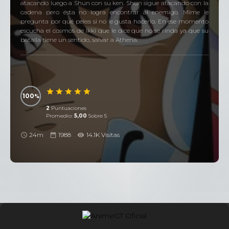
atacando luego a Shun con su ken. Shun sigue atacando con la
cadena pero ésta no logra encontrar al enemigo. Mime le
pregunta por qué pelea si no le gusta hacerlo. En ese momento
escucha el cosmos de Ikki que le dice que no se rinda ya que su
batalla tiene un sentido, salvar a Athena.
100
2
Puntuaciones
Promedio:
5,00
Sobre 5
24m
1988
14.1K Visitas