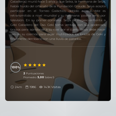
Caballeros) murió hace 5 años y que Seika, la hermana de Seiya,
había huido del orfanato de la Fundación Graude. Seiya acepta
participar en el Torneo Galáctico, debido a que éste es
retransmitido a nivel mundial y su hermana podría verlo por
televisión. En su primer combate, Seiya de Pegaso enfrenta a
Geki Caballero del Oso. Geki toma ventaja con sus poderosos
brazos para aprisionar a su rival por el cuello. Seiya debe hacer
uso de su cosmos para dejar inutilizados los brazos de Geki y
finalmente derribarlo con una lluvia de patadas.
100
2
Puntuaciones
Promedio:
5,00
Sobre 5
24m
1986
14.1K Visitas