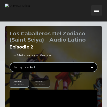
Los Caballeros Del Zodiaco
(Saint Seiya) – Audio Latino
Episodio
2
Los Meteoros de Pegaso
Temporada
1
Temporada
1
ANIMEGT
ANIMEGT
Lat - 1080p
Lat - 1080p
114 Episodios
Temporada
2
31 Episodios