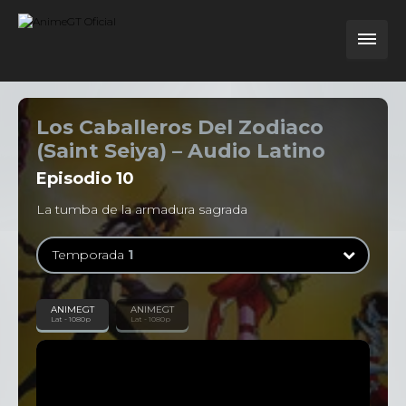
Los Caballeros Del Zodiaco
(Saint Seiya) – Audio Latino
Episodio
10
La tumba de la armadura sagrada
Temporada
1
Temporada
1
ANIMEGT
ANIMEGT
Lat - 1080p
Lat - 1080p
114 Episodios
Temporada
2
31 Episodios