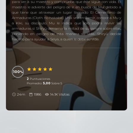
para ver a su maestro y comprueba que éste sigue con vida. El
maestro le advierte del peligro de ir en busca de Mu, debido a
que tiene que atravesar un lugar llamado El Cementerio de
Armaduras (Cloth no hakaba). Una vez en Jamir, conoce a Mu y
a Kiki, su discípulo. Mu le indica que solo podrá revivir las
armaduras si Shiryū derrama la mitad de su sangre sobre ellas,
poniendo en peligro de esta manera su vida. Shiryū decide
hacerlo para ayudar a Seiya, a quien le debe su vida.
100
2
Puntuaciones
Promedio:
5,00
Sobre 5
24m
1986
14.1K Visitas