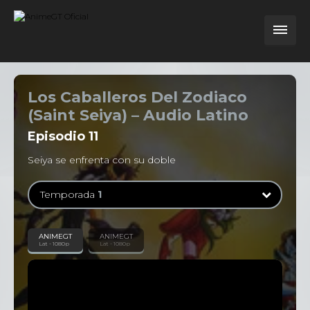
Los Caballeros Del Zodiaco
(Saint Seiya) – Audio Latino
Episodio
11
Seiya se enfrenta con su doble
Temporada
1
Temporada
1
ANIMEGT
ANIMEGT
Lat - 1080p
Lat - 1080p
114 Episodios
Temporada
2
31 Episodios