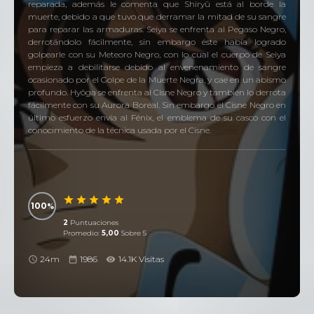
reparada, además le comenta que Shiryū está al borde la
muerte, debido a que tuvo que derramar la mitad de su sangre
para reparar las armaduras. Seiya se enfrenta al Pegaso Negro,
derrotándolo fácilmente, sin embargo éste había logrado
golpearle con su Meteoro Negro, con lo cual el cuerpo de Seiya
empieza a debilitarse debido al envenenamiento de sangre
ocasionado por el Golpe de la Muerte Negra, y cae en un abismo
profundo. Hyōga se enfrenta al Cisne Negro y también lo derrota
fácilmente con su Aurora Boreal. Sin embargo el Cisne Negro en
último esfuerzo envía al Fénix, el emblema de su casco con el
conocimiento de la técnica usada por el Cisne.
100
2
Puntuaciones
Promedio:
5,00
Sobre 5
24m
1986
14.1K Visitas