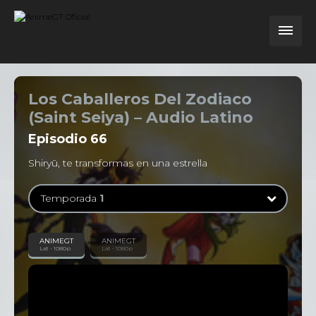
Los Caballeros Del Zodiaco
(Saint Seiya) – Audio Latino
Episodio
66
Shiryū, te transformas en una estrella
Temporada
1
Temporada
1
ANIMEGT
ANIMEGT
Lat - 1080p
Lat - 1080p
114 Episodios
Temporada
2
31 Episodios