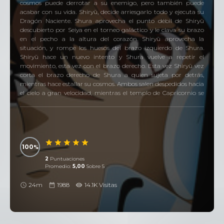
cosmos puede derrotar a su enemigo, pero también puede
acabar con su vida. Shiryū, decide arriesgarlo todo y ejecuta su
Dragón Naciente. Shura aprovecha el punto débil de Shiryū
descubierto por Seiya en el torneo galáctico y le clava su brazo
en el pecho a la altura del corazón. Shiryū aprovecha la
situación, y rompe los huesos del brazo izquierdo de Shura.
Shiryū hace un nuevo intento y Shura vuelve a repetir el
movimiento, esta vez con el brazo derecho. Esta vez Shiryū vez
corta el brazo derecho de Shura a quien sujeta por detrás,
mientras hace estallar su cosmos. Ambos salen despedidos hacia
el cielo a gran velocidad, mientras el templo de Capricornio se
derrumba por completo. Todos sienten la explosión del cosmos
de Shiryū, incluso el viejo maestro con Shunrei y lloran por la
partida de su amigo.
100
2
Puntuaciones
Promedio:
5,00
Sobre 5
24m
1988
14.1K Visitas