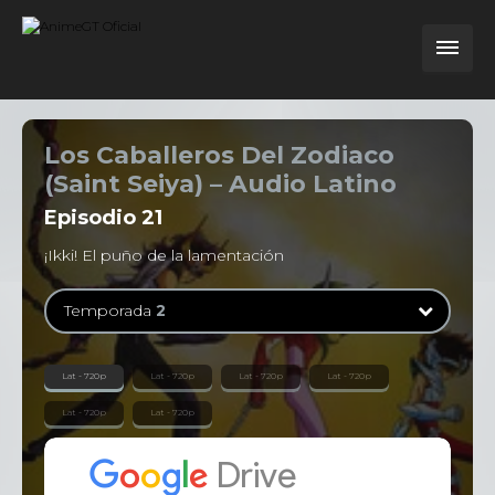
Los Caballeros Del Zodiaco
(Saint Seiya) – Audio Latino
Episodio
21
¡Ikki! El puño de la lamentación
Temporada
2
Temporada
1
Lat - 720p
Lat - 720p
Lat - 720p
Lat - 720p
114 Episodios
Lat - 720p
Lat - 720p
Temporada
2
31 Episodios