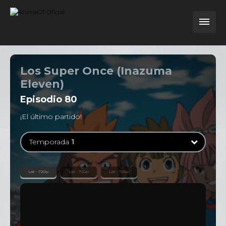
Los Super Once (Inazuma
Eleven)
Episodio
80
¡El último partido!
Temporada
1
Temporada
1
Lat - 720p
Lat - 720p
Lat - 720p
126 Episodios
Temporada
2
47 Episodios
Temporada
3