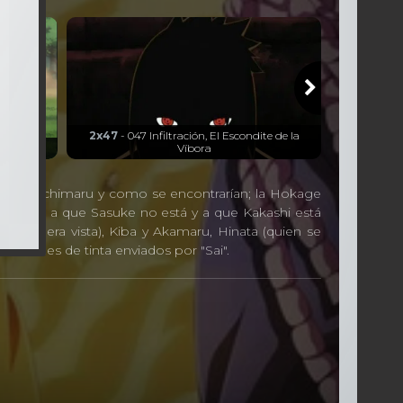
2x47
- 047 Infiltración, El Escondite de la
usa
Víbora
ndo a Orochimaru y como se encontrarían; la Hokage
 debido a que Sasuke no está y a que Kakashi está
a primera vista), Kiba y Akamaru, Hinata (quien se
r leones de tinta enviados por "Sai".