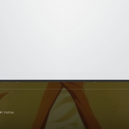
045 Las Consecuencias de la Traición
2x46
- 046 La Página Inconcl
ra le dice a Tsunade acerca del espía que Sasori tiene vigila
ptarlo ya que es uno de su equipo quien debe ser salvado, pero
rantes. Naruto se reencuentra con Shino (a quien no reconoce 
y Chōji . Mientras habla con Shikamaru y Chōji, son atacados po
3K Visitas