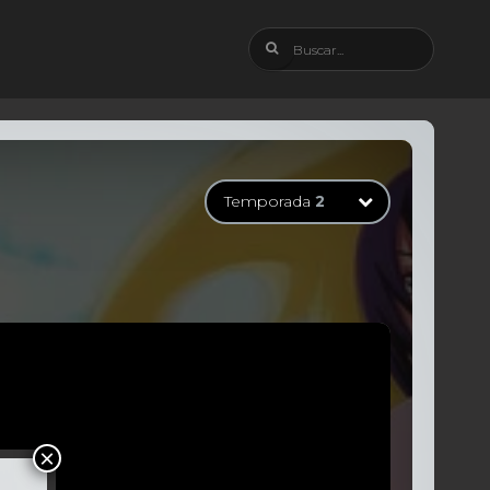
Temporada
2
Temporada
1
32 Episodios
Temporada
2
21 Episodios
Temporada
3
18 Episodios
Temporada
4
17 Episodios