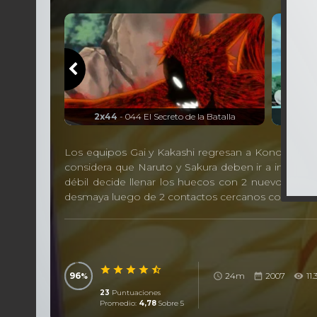
 Sakura
2x44
- 044 El Secreto de la Batalla
2x45
- 
Los equipos Gai y Kakashi regresan a Konoha. Saku
considera que Naruto y Sakura deben ir a interce
débil decide llenar los huecos con 2 nuevos integ
desmaya luego de 2 contactos cercanos con Naruto) 
96
24m
2007
11.
23
Puntuaciones
Promedio:
4,78
Sobre 5